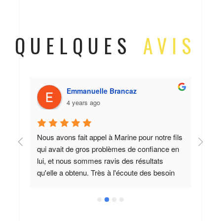
QUELQUES
AVIS
Emmanuelle Brancaz
4 years ago
 
Nous avons fait appel à Marine pour notre fils 
Nou
a 
qui avait de gros problèmes de confiance en 
séan
de 
lui, et nous sommes ravis des résultats 
man
qu'elle a obtenu. Très à l'écoute des besoin 
Les 
de son patient, elle a su le mettre en 
cana
confiance et le faire évoluer
mult
évid